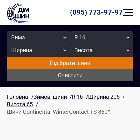
(095) 773-97-97
Сезон
Радіус
Ширина
Висота
Підібрати шини
Очистити
Головна
/
Зимові шини
/
R 16
/
Ширина 205
/
Висота 65
/
Шини Continental WinterContact TS 860*