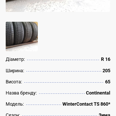
Діаметр:
R 16
Ширина:
205
Висота:
65
Назва бренду:
Continental
Модель:
WinterContact TS 860*
Сезон:
Зима