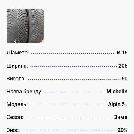
Діаметр:
R 16
Ширина:
205
Висота:
60
Назва бренду:
Michelin
Модель:
Alpin 5 .
Сезон:
Зима
Знос:
20%