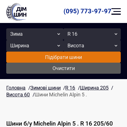
(095) 773-97-97
Сезон
Радіус
Ширина
Висота
Підібрати шини
Очистити
Головна
/
Зимові шини
/
R 16
/
Ширина 205
/
Висота 60
/
Шини Michelin Alpin 5 .
Шини б/у
Michelin
Alpin 5 .
R 16
205
/
60