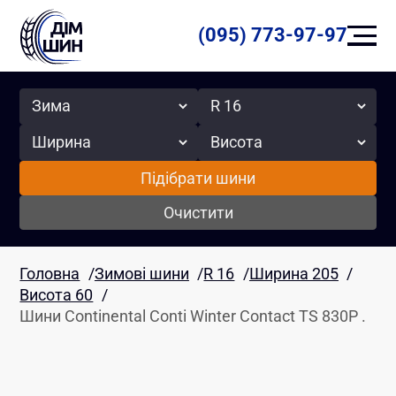
(095) 773-97-97
Сезон
Радіус
Ширина
Висота
Підібрати шини
Очистити
Головна
/
Зимові шини
/
R 16
/
Ширина 205
/
Висота 60
/
Шини Continental Conti Winter Contact TS 830P .