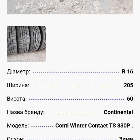
Діаметр:
R 16
Ширина:
205
Висота:
60
Назва бренду:
Continental
Модель:
Conti Winter Contact TS 830P .
Сезон:
Зима