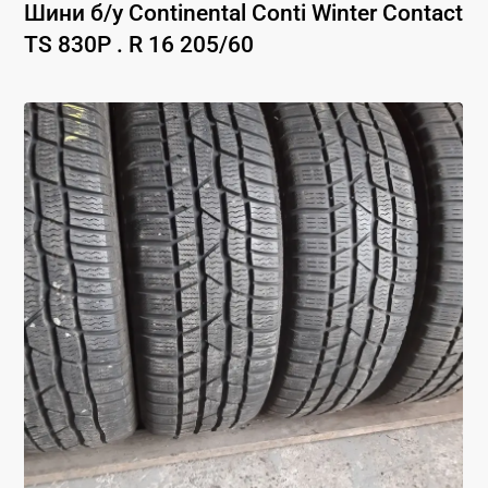
Шини б/у
Continental
Conti Winter Contact
TS 830P .
R 16
205
/
60