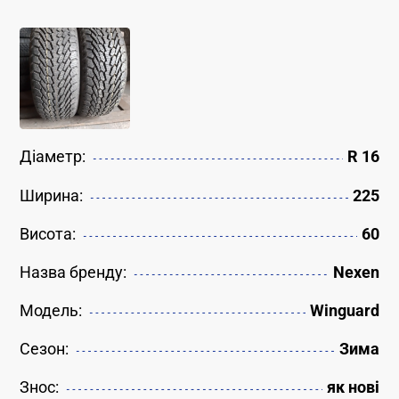
Діаметр:
R 16
Ширина:
225
Висота:
60
Назва бренду:
Nexen
Модель:
Winguard
Сезон:
Зима
Знос:
як новi