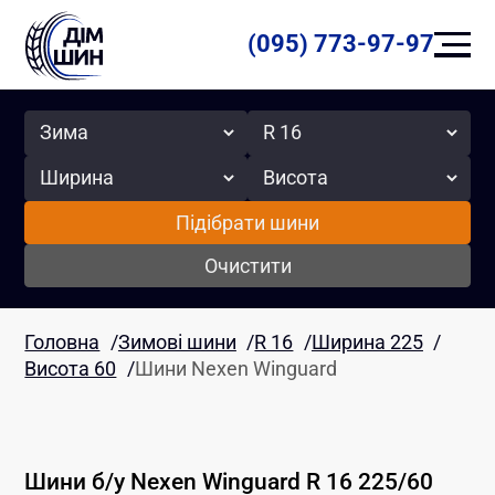
(095) 773-97-97
Сезон
Радіус
Ширина
Висота
Підібрати шини
Очистити
Головна
/
Зимові шини
/
R 16
/
Ширина 225
/
Висота 60
/
Шини Nexen Winguard
Шини б/у
Nexen
Winguard
R 16
225
/
60