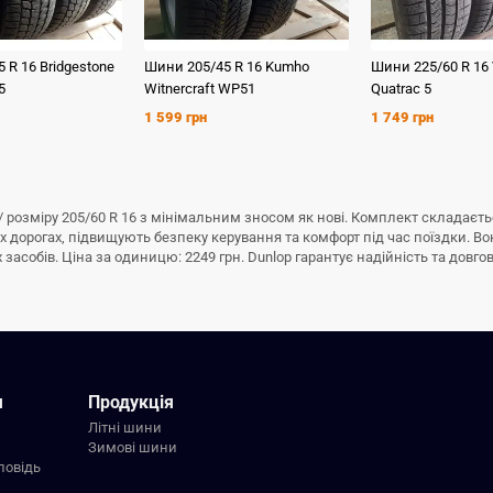
5 R 16
Bridgestone
Шини
205/45 R 16
Kumho
Шини
225/60 R 16
5
Witnercraft WP51
Quatrac 5
1 599 грн
1 749 грн
/ розміру 205/60 R 16 з мінімальним зносом як новi. Комплект складаєть
 дорогах, підвищують безпеку керування та комфорт під час поїздки. Во
асобів. Ціна за одиницю: 2249 грн. Dunlop гарантує надійність та довгові
я
Продукція
Літні шини
Зимові шини
повідь