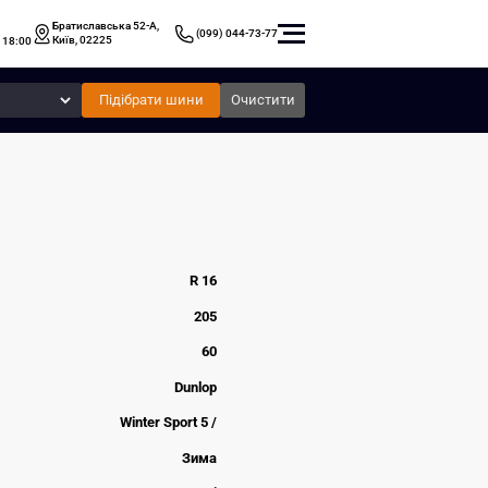
Братиславська 52-А,
(099) 044-73-77
Київ, 02225
 18:00
Підібрати шини
Очистити
R 16
205
60
Dunlop
Winter Sport 5 /
Зима