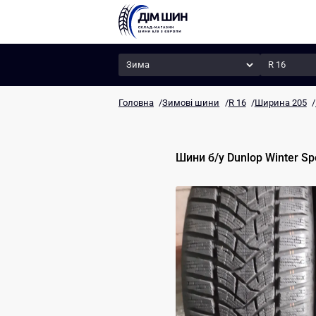
Сезон
Радіус
Головна
/
Зимові шини
/
R 16
/
Ширина 205
/
Шини б/у
Dunlop
Winter Sp