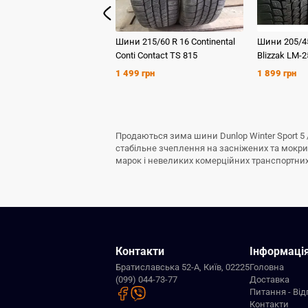
Шини
215/60 R 16
Continental
Шини
205/4
Conti Contact TS 815
Blizzak LM-2
1 499 грн
1 899 грн
Продаються зима шини Dunlop Winter Sport 5 
стабільне зчеплення на засніжених та мокрих
марок і невеликих комерційних транспортних з
Контакти
Інформаці
Братиславська 52-А, Київ, 02225
Головна
(099) 044-73-77
Доставка
Питання - Від
Контакти