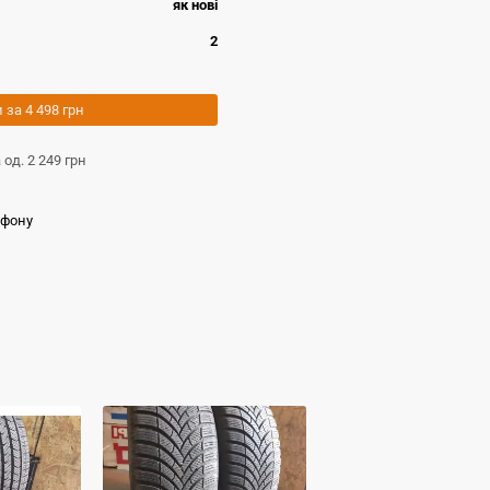
як новi
2
и за
4 498 грн
а од.
2 249 грн
ефону