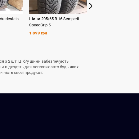
Vredestein
Шини
205/65 R 16
Semperit
Шини
225/55 R 16
Dunlo
SpeedGrip 5
Winter Sport 3D
1 899 грн
399 грн
ся з 2 шт. Ці б/у шини забезпечують
ни підходять для легкових авто будь-яких
чність своєї продукції.