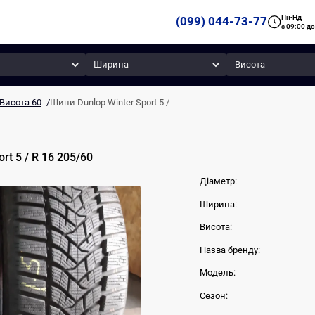
Пн-Нд
(099) 044-73-77
з 09:00 до
Ширина
Висота
Висота 60
/
Шини Dunlop Winter Sport 5 /
ort 5 /
R 16
205
/
60
Діаметр:
Ширина:
Висота:
Назва бренду:
Модель:
Сезон: