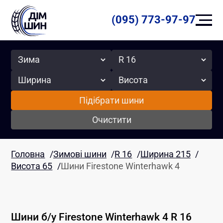
(095) 773-97-97
Сезон
Радіус
Ширина
Висота
Підібрати шини
Очистити
Головна
/
Зимові шини
/
R 16
/
Ширина 215
/
Висота 65
/
Шини Firestone Winterhawk 4
Шини б/у
Firestone
Winterhawk 4
R 16