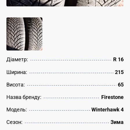
Діаметр:
R 16
Ширина:
215
Висота:
65
Назва бренду:
Firestone
Модель:
Winterhawk 4
Сезон:
Зима