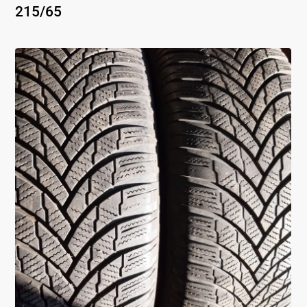
215
/
65