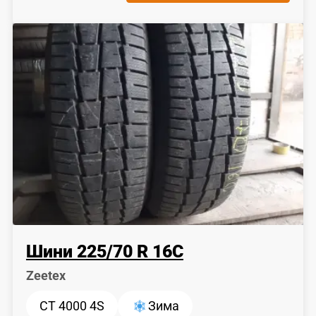
Шини
225
/
70
R 16C
Zeetex
CT 4000 4S
Зима