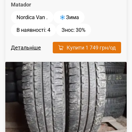
Matador
Nordica Van .
Зима
В наявності:
4
Знос:
30%
Детальніше
Купити
1 749 грн
/од