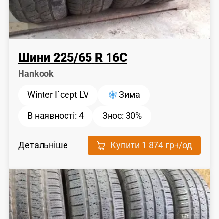
Шини
225
/
65
R 16C
Hankook
Winter I`cept LV
Зима
В наявності:
4
Знос:
30%
Детальніше
Купити
1 874 грн
/од