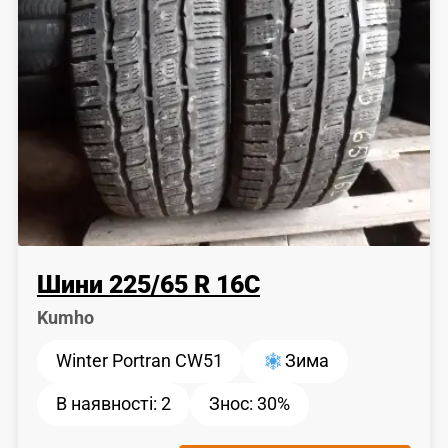
Шини
225
/
65
R 16C
Kumho
Winter Portran CW51
Зима
В наявності:
2
Знос:
30%