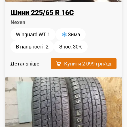
Шини
225
/
65
R 16C
Nexen
Winguard WT 1
Зима
В наявності:
2
Знос:
30%
Детальніше
Купити
2 099 грн
/од