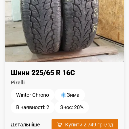
Шини
225
/
65
R 16C
Pirelli
Winter Chrono
Зима
В наявності:
2
Знос:
20%
Детальніше
Купити
2 749 грн
/од