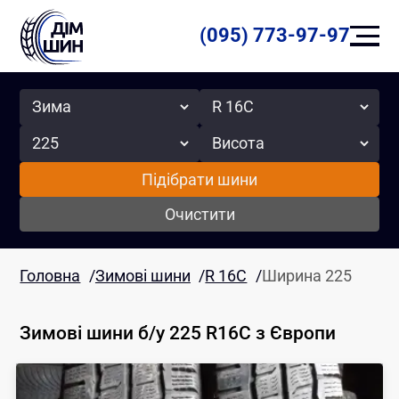
(095) 773-97-97
Сезон
Радіус
Ширина
Висота
Підібрати шини
Очистити
Головна
/
Зимові шини
/
R 16C
/
Ширина 225
Зимові шини б/у 225 R16C
з Європи