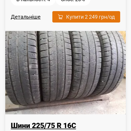
Детальніше
Купити
2 249 грн
/од
Шини
225
/
75
R 16C