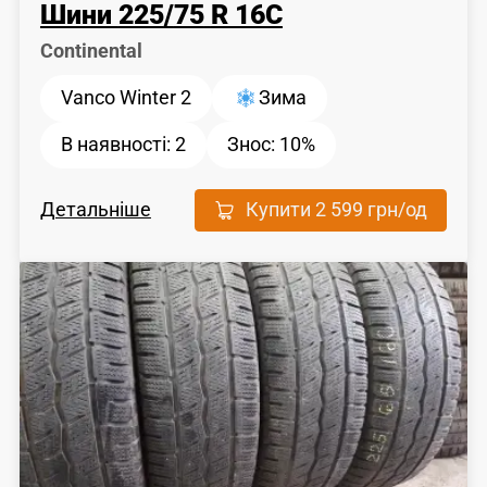
Шини
225
/
75
R 16C
Continental
Vanco Winter 2
Зима
В наявності:
2
Знос:
10%
Детальніше
Купити
2 599 грн
/од