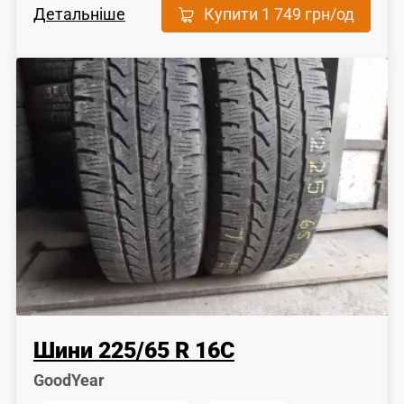
Детальніше
Купити
1 749 грн
/од
Шини
225
/
65
R 16C
GoodYear