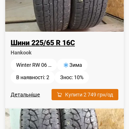
Шини
225
/
65
R 16C
Hankook
Winter RW 06 …
Зима
В наявності:
2
Знос:
10%
Детальніше
Купити
2 749 грн
/од