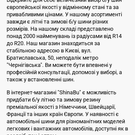
Відкрийте для себе величезний вибір б/у шин
європейської якості у відмінному стані та за
привабливими цінами. У нашому асортименті
завжди є літні та зимові б/у шини різних
розмірів. На нашому складі представлено
понад 2000 найменувань із радіусами від R14
до R20. Наш магазин знаходиться за
стабільною адресою в Києві, вул.
Братиславська, 50, неподалік метро
"Чернігівська". Ви можете бути впевнені у
професійній консультації, допомозі у виборі, а
також у встановленні шин.
В інтернет-магазині "ShinaBu" є можливість
придбати б/у літню та зимову резину
преміальної якості з Німеччини, Швейцарії,
Франції та інших країн Європи. У наявності є
автомобільні шини для різноманітних моделей
легкових і вантажних автомобілів, доступні як в