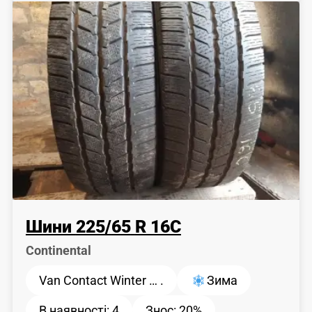
Шини
225
/
65
R 16C
Continental
Van Contact Winter … .
Зима
В наявності:
4
Знос:
20%