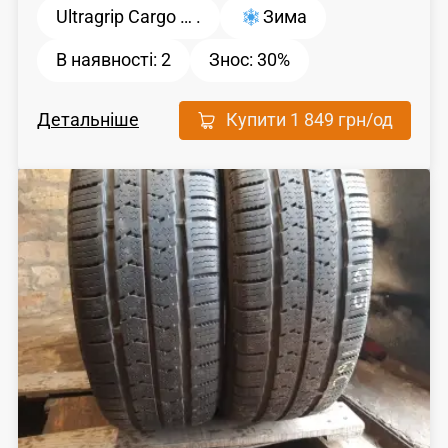
Ultragrip Cargo … .
Зима
В наявності:
2
Знос:
30%
Детальніше
Купити
1 849 грн
/од