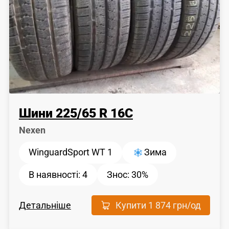
Шини
225
/
65
R 16C
Nexen
WinguardSport WT 1
Зима
В наявності:
4
Знос:
30%
Детальніше
Купити
1 874 грн
/од