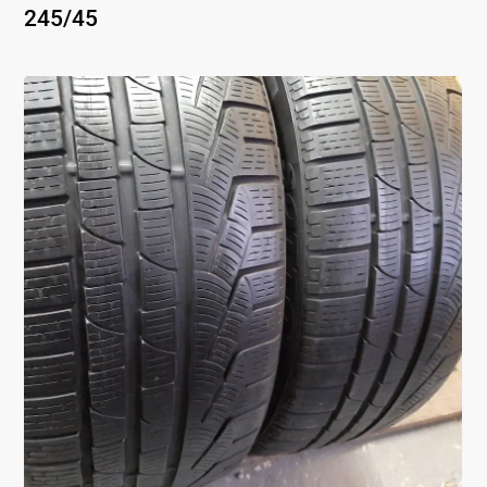
245
/
45