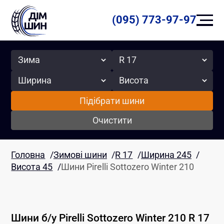
(095) 773-97-97
Сезон
Радіус
Ширина
Висота
Підібрати шини
Очистити
Головна
/
Зимові шини
/
R 17
/
Ширина 245
/
Висота 45
/
Шини Pirelli Sottozero Winter 210
Шини б/у
Pirelli
Sottozero Winter 210
R 17