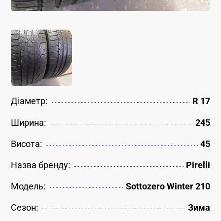
Діаметр:
R 17
Ширина:
245
Висота:
45
Назва бренду:
Pirelli
Модель:
Sottozero Winter 210
Сезон:
Зима