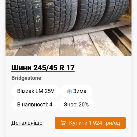
Шини
245
/
45
R 17
Bridgestone
Blizzak LM 25V
Зима
В наявності:
4
Знос:
20%
Детальніше
Купити
1 924 грн
/од