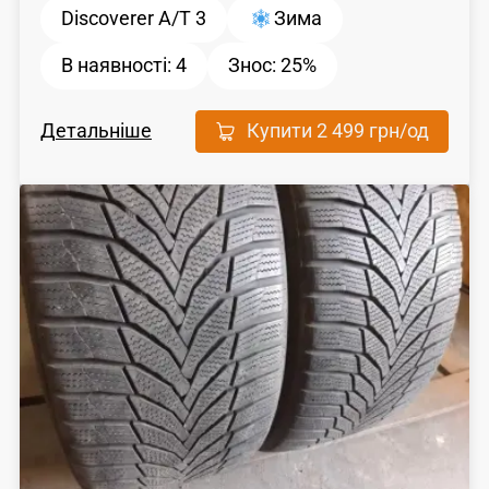
Discoverer A/T 3
Зима
В наявності:
4
Знос:
25%
Детальніше
Купити
2 499 грн
/од