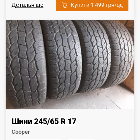
Детальніше
Купити
1 499 грн
/од
Шини
245
/
65
R 17
Cooper