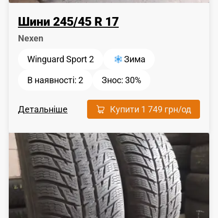
Шини
245
/
45
R 17
Nexen
Winguard Sport 2
Зима
В наявності:
2
Знос:
30%
Детальніше
Купити
1 749 грн
/од