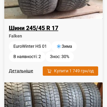
Шини
245
/
45
R 17
Falken
EuroWinter HS 01
Зима
В наявності:
2
Знос:
30%
Детальніше
Купити
1 749 грн
/од