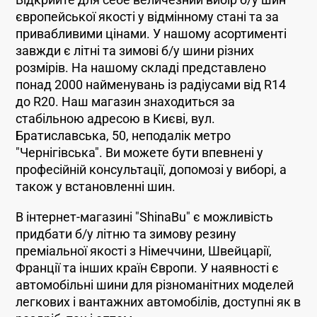
Відкрийте для себе величезний вибір б/у шин
європейської якості у відмінному стані та за
привабливими цінами. У нашому асортименті
завжди є літні та зимові б/у шини різних
розмірів. На нашому складі представлено
понад 2000 найменувань із радіусами від R14
до R20. Наш магазин знаходиться за
стабільною адресою в Києві, вул.
Братиславська, 50, неподалік метро
"Чернігівська". Ви можете бути впевнені у
професійній консультації, допомозі у виборі, а
також у встановленні шин.
В інтернет-магазині "ShinaBu" є можливість
придбати б/у літню та зимову резину
преміальної якості з Німеччини, Швейцарії,
Франції та інших країн Європи. У наявності є
автомобільні шини для різноманітних моделей
легкових і вантажних автомобілів, доступні як в