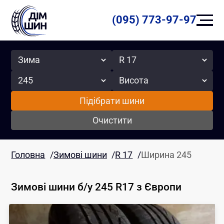
(095) 773-97-97
Сезон
Радіус
Ширина
Висота
Підібрати шини
Очистити
Головна
/
Зимові шини
/
R 17
/
Ширина 245
Зимові шини б/у 245 R17
з Європи