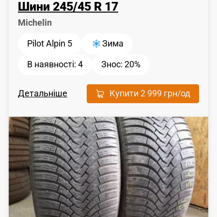
Шини
245
/
45
R 17
Michelin
Pilot Alpin 5
Зима
В наявності:
4
Знос:
20%
Детальніше
Купити
2 999 грн
/од