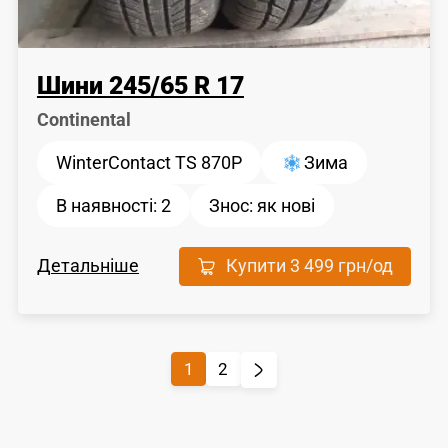
Шини
245
/
65
R 17
Continental
WinterContact TS 870P
Зима
В наявності:
2
Знос:
як новi
Детальніше
Купити
3 499 грн
/од
1
2