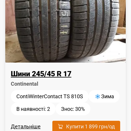
Шини
245
/
45
R 17
Continental
ContiWinterContact TS 810S
Зима
В наявності:
2
Знос:
30%
Детальніше
Купити
1 899 грн
/од