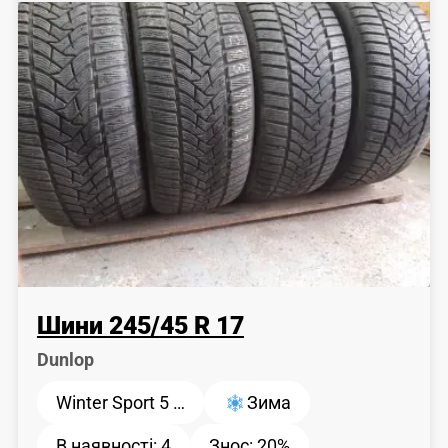
Шини
245
/
45
R 17
Dunlop
Winter Sport 5 …
Зима
В наявності:
4
Знос:
20%