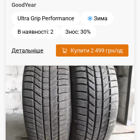
GoodYear
Ultra Grip Performance
Зима
В наявності:
2
Знос:
30%
Детальніше
Купити
2 499 грн
/од