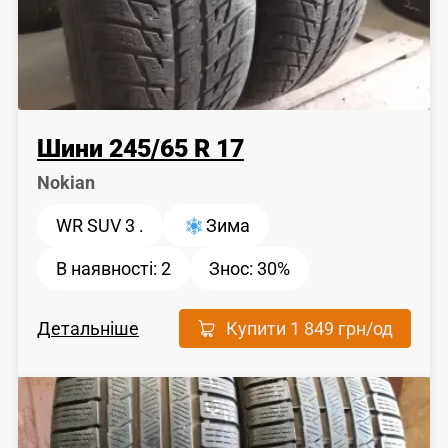
Шини
245
/
65
R 17
Nokian
WR SUV 3 .
Зима
В наявності:
2
Знос:
30%
Детальніше
Купити
1 849 грн
/од