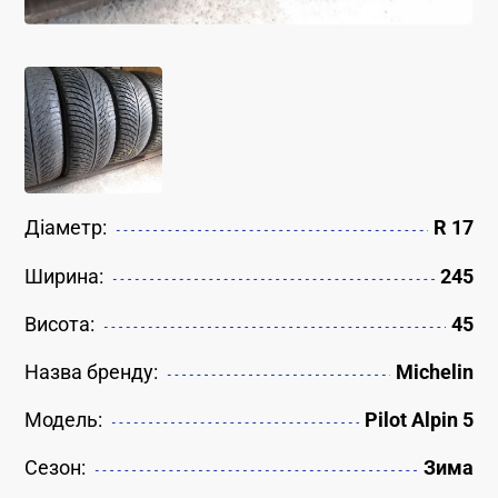
Діаметр:
R 17
Ширина:
245
Висота:
45
Назва бренду:
Michelin
Модель:
Pilot Alpin 5
Сезон:
Зима