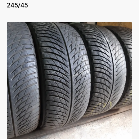
245
/
45