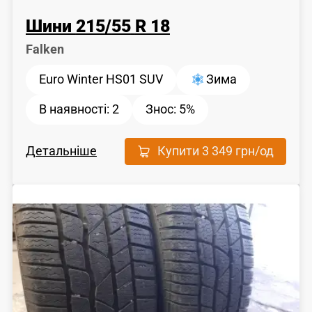
Шини
215
/
55
R 18
Falken
Euro Winter HS01 SUV
Зима
В наявності:
2
Знос:
5%
Детальніше
Купити
3 349 грн
/од