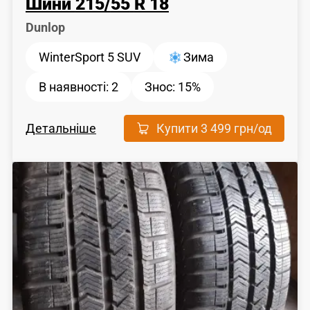
Шини
215
/
55
R 18
Dunlop
WinterSport 5 SUV
Зима
В наявності:
2
Знос:
15%
Детальніше
Купити
3 499 грн
/од