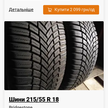
Детальніше
Купити
2 099 грн
/од
Шини
215
/
55
R 18
Bridgestone