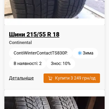
Шини
215
/
55
R 18
Continental
ContiWinterContactTS830P.
Зима
В наявності:
2
Знос:
10%
Детальніше
Купити
3 249 грн
/од