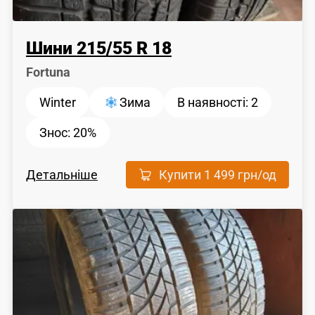
Шини
215
/
55
R 18
Fortuna
Winter
Зима
В наявності:
2
Знос:
20%
Детальніше
Купити
1 499 грн
/од