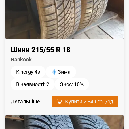
Шини
215
/
55
R 18
Hankook
Kinergy 4s
Зима
В наявності:
2
Знос:
10%
Детальніше
Купити
2 349 грн
/од