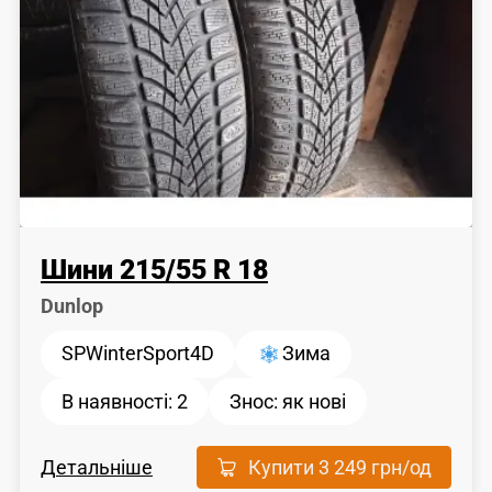
Шини
215
/
55
R 18
Dunlop
SPWinterSport4D
Зима
В наявності:
2
Знос:
як новi
Детальніше
Купити
3 249 грн
/од