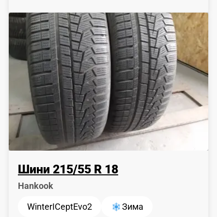
Шини
215
/
55
R 18
Hankook
WinterICeptEvo2
Зима