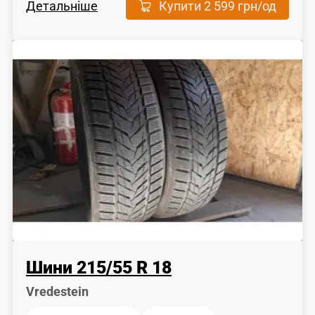
Детальніше
Купити
2 599 грн
/од
Шини
215
/
55
R 18
Vredestein