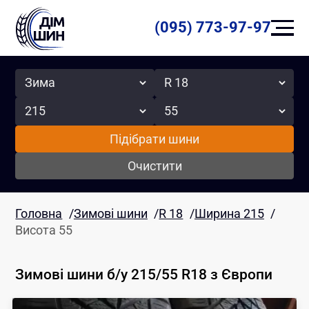
(095) 773-97-97
Сезон
Радіус
Ширина
Висота
Підібрати шини
Очистити
Головна
/
Зимові шини
/
R 18
/
Ширина 215
/
Висота 55
Зимові шини б/у 215/55 R18
з Європи