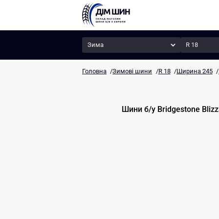
Сезон
Радіус
Головна
/
Зимові шини
/
R 18
/
Ширина 245
/
Шини б/у
Bridgestone
Bliz