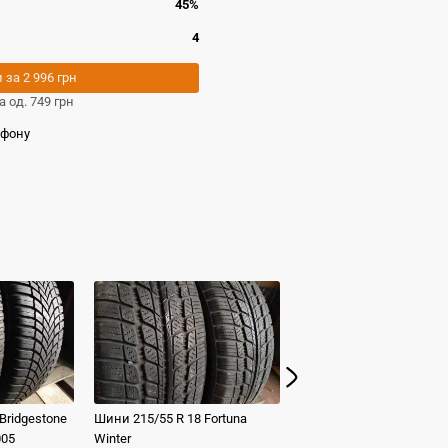
45%
4
и за
2 996 грн
а од.
749 грн
ефону
Bridgestone
Шини
215/55 R 18
Fortuna
Шини
215/55 R 18
Hanko
005
Winter
Kinergy 4s