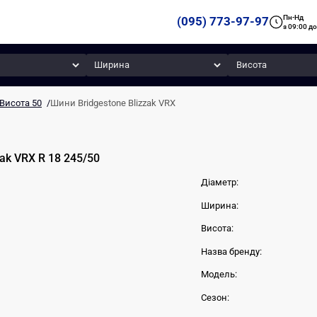
Пн-Нд
(095) 773-97-97
з 09:00 до
Ширина
Висота
Висота 50
/
Шини Bridgestone Blizzak VRX
zak VRX
R 18
245
/
50
Діаметр:
Ширина:
Висота:
Назва бренду:
Модель:
Сезон: