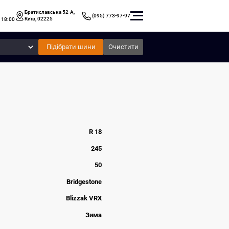
Братиславська 52-А,
(095) 773-97-97
Київ, 02225
 18:00
Підібрати шини
Очистити
R 18
245
50
Bridgestone
Blizzak VRX
Зима