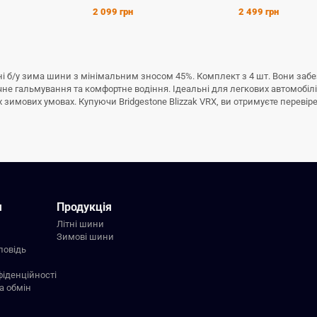
2 099 грн
2 499 грн
дійні б/у зима шини з мінімальним зносом 45%. Комплект з 4 шт. Вони за
ечне гальмування та комфортне водіння. Ідеальні для легкових автомобіл
имових умовах. Купуючи Bridgestone Blizzak VRX, ви отримуєте перевірену
я
Продукція
Літні шини
Зимові шини
повідь
фіденційності
а обмін