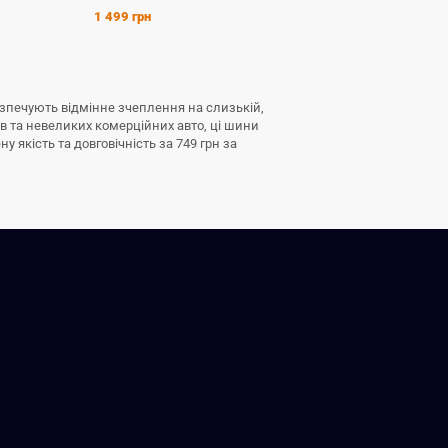
1 499 грн
2 349 грн
безпечують відмінне зчеплення на слизькій,
ів та невеликих комерційних авто, ці шини
 якість та довговічність за 749 грн за