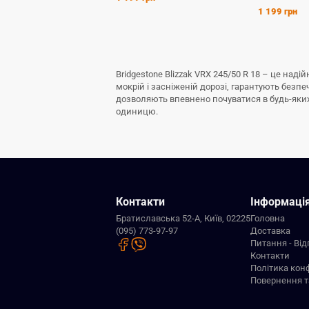
1 199 грн
Bridgestone Blizzak VRX 245/50 R 18 – це на
мокрій і засніженій дорозі, гарантують безп
дозволяють впевнено почуватися в будь-яких з
одиницю.
Контакти
Інформаці
Братиславська 52-А, Київ, 02225
Головна
(095) 773-97-97
Доставка
Питання - Від
Контакти
Політика кон
Повернення т