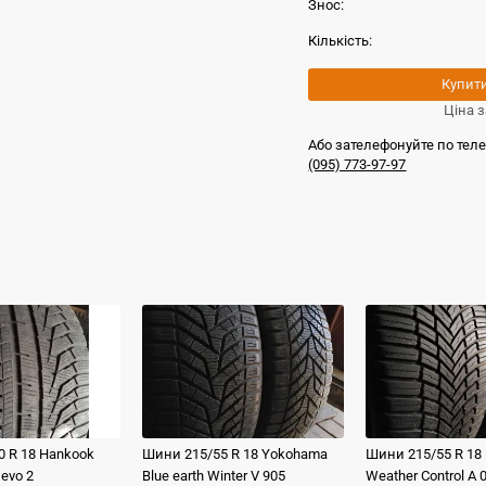
Знос:
Кількість:
Купит
Ціна з
Або зателефонуйте по тел
(095) 773-97-97
0 R 18
Hankook
Шини
215/55 R 18
Yokohama
Шини
215/55 R 18
 evo 2
Blue earth Winter V 905
Weather Control A 