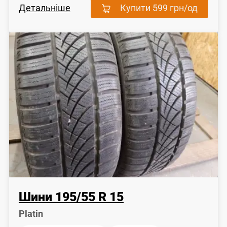
Детальніше
Купити
599 грн
/од
Шини
195
/
55
R 15
Platin