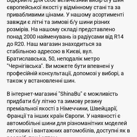
Відкрийте для себе величезний вибір б/у шин
європейської якості у відмінному стані та за
привабливими цінами. У нашому асортименті
завжди є літні та зимові б/у шини різних
розмірів. На нашому складі представлено
понад 2000 найменувань із радіусами від R14
до R20. Наш магазин знаходиться за
стабільною адресою в Києві, вул.
Братиславська, 50, неподалік метро
"Чернігівська". Ви можете бути впевнені у
професійній консультації, допомозі у виборі, а
також у встановленні шин.
В інтернет-магазині "ShinaBu" є можливість
придбати б/у літню та зимову резину
преміальної якості з Німеччини, Швейцарії,
Франції та інших країн Європи. У наявності є
автомобільні шини для різноманітних моделей
легкових і вантажних автомобілів, доступні як в