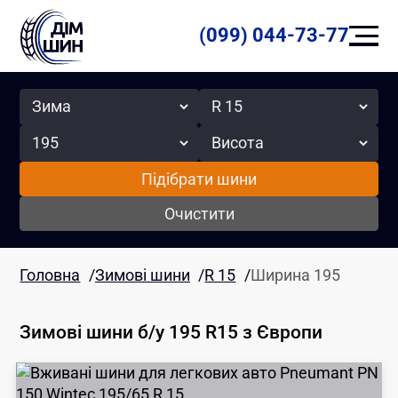
(099) 044-73-77
Сезон
Радіус
Ширина
Висота
Підібрати шини
Очистити
Головна
/
Зимові шини
/
R 15
/
Ширина 195
Зимові шини б/у 195 R15
з Європи