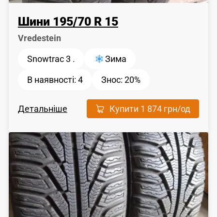
Шини
195
/
70
R 15
Vredestein
Snowtrac 3 .
Зима
В наявності:
4
Знос:
20%
Детальніше
Купити
1 874 грн
/од