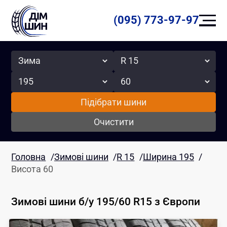
(095) 773-97-97
Сезон
Радіус
Ширина
Висота
Підібрати шини
Очистити
Головна
/
Зимові шини
/
R 15
/
Ширина 195
/
Висота 60
Зимові шини б/у 195/60 R15
з Європи