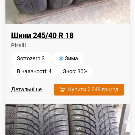
Шини
245
/
40
R 18
Pirelli
Sottozero 3.
Зима
В наявності:
4
Знос:
30%
Детальніше
Купити
2 249 грн
/од