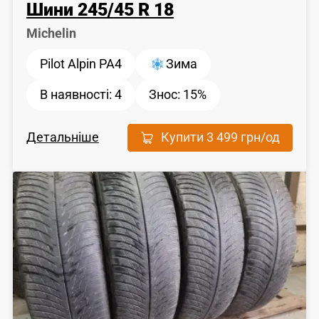
Шини
245
/
45
R 18
Michelin
Pilot Alpin PA4
Зима
В наявності:
4
Знос:
15%
Детальніше
Купити
3 499 грн
/од