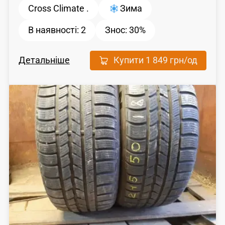
Cross Climate .
Зима
В наявності:
2
Знос:
30%
Детальніше
Купити
1 849 грн
/од