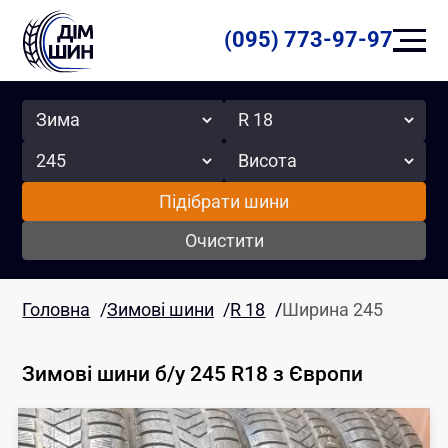
(095) 773-97-97
Сезон
Радіус
Ширина
Висота
Підібрати шини
Очистити
Головна
/
Зимові шини
/
R 18
/
Ширина 245
Зимові шини б/у 245 R18
з Європи