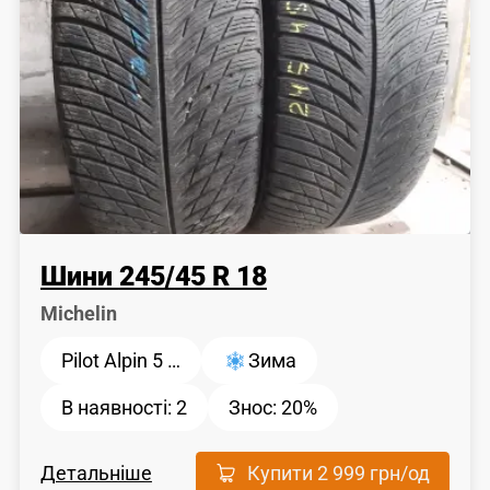
Шини
245
/
45
R 18
Michelin
Pilot Alpin 5 …
Зима
В наявності:
2
Знос:
20%
Детальніше
Купити
2 999 грн
/од