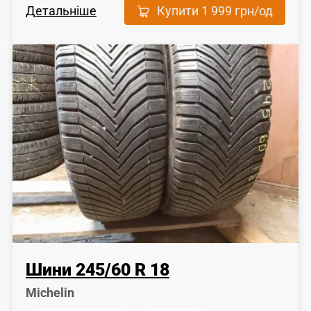
Детальніше
Купити
1 999 грн
/од
Шини
245
/
60
R 18
Michelin