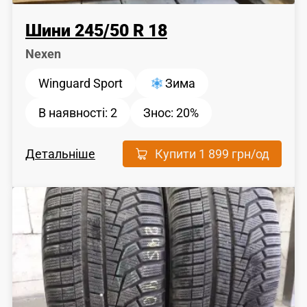
Шини
245
/
50
R 18
Nexen
Winguard Sport
Зима
В наявності:
2
Знос:
20%
Детальніше
Купити
1 899 грн
/од