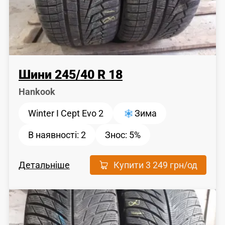
Шини
245
/
40
R 18
Hankook
Winter I Cept Evo 2
Зима
В наявності:
2
Знос:
5%
Детальніше
Купити
3 249 грн
/од