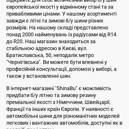
Відкрийте для себе величезний вибір б/у шин
європейської якості у відмінному стані та за
привабливими цінами. У нашому асортименті
завжди є літні та зимові б/у шини різних
розмірів. На нашому складі представлено
понад 2000 найменувань із радіусами від R14
до R20. Наш магазин знаходиться за
стабільною адресою в Києві, вул.
Братиславська, 50, неподалік метро
"Чернігівська". Ви можете бути впевнені у
професійній консультації, допомозі у виборі, а
також у встановленні шин.
В інтернет-магазині "ShinaBu" є можливість
придбати б/у літню та зимову резину
преміальної якості з Німеччини, Швейцарії,
Франції та інших країн Європи. У наявності є
автомобільні шини для різноманітних моделей
легкових і вантажних автомобілів, доступні як в