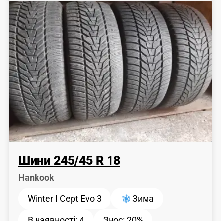
Шини
245
/
45
R 18
Hankook
Winter I Cept Evo 3
Зима
В наявності:
4
Знос:
20%