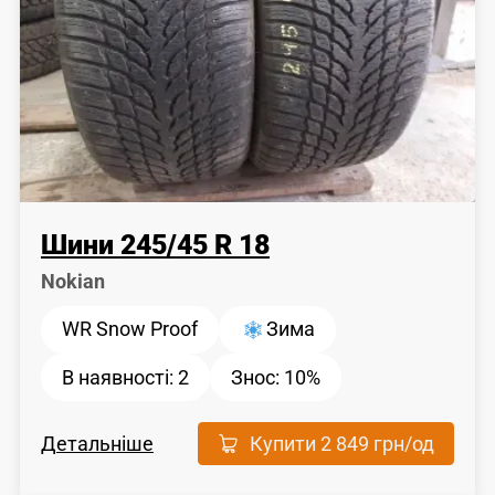
Шини
245
/
45
R 18
Nokian
WR Snow Proof
Зима
В наявності:
2
Знос:
10%
Детальніше
Купити
2 849 грн
/од